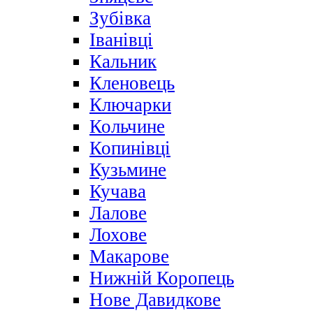
Зубівка
Іванівці
Кальник
Кленовець
Ключарки
Кольчине
Копинівці
Кузьмине
Кучава
Лалове
Лохове
Макарове
Нижній Коропець
Нове Давидкове