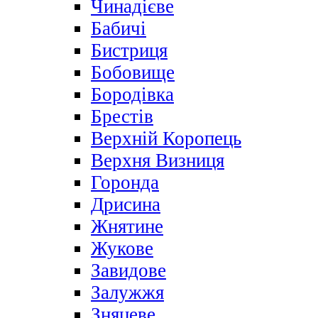
Чинадієве
Бабичі
Бистриця
Бобовище
Бородівка
Брестів
Верхній Коропець
Верхня Визниця
Горонда
Дрисина
Жнятине
Жукове
Завидове
Залужжя
Зняцеве