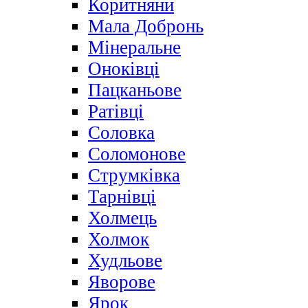
Коритняни
Мала Добронь
Мінеральне
Оноківці
Пацканьове
Ратівці
Соловка
Соломонове
Струмківка
Тарнівці
Холмець
Холмок
Худльове
Яворове
Ярок