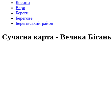
Косини
Вари
Береги
Берегове
Берегівський район
Cучасна
карта - Велика Біган