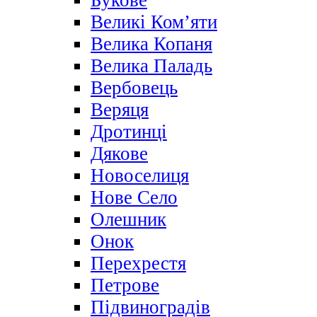
Букове
Великі Ком’яти
Велика Копаня
Велика Паладь
Вербовець
Веряця
Дротинці
Дякове
Новоселиця
Нове Село
Олешник
Онок
Перехрестя
Петрове
Підвиноградів