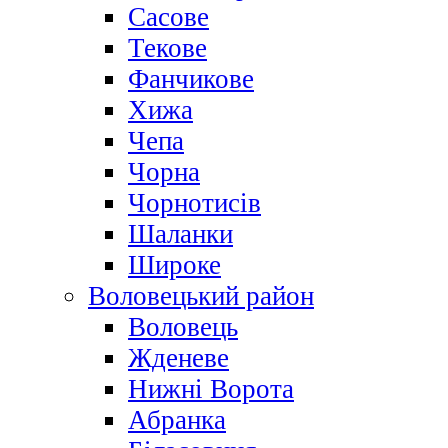
Сасове
Текове
Фанчикове
Хижа
Чепа
Чорна
Чорнотисів
Шаланки
Широке
Воловецький район
Воловець
Жденеве
Нижні Ворота
Абранка