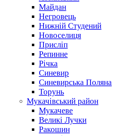
Майдан
Негровець
Нижній Студений
Новоселиця
Присліп
Репинне
Річка
Синевир
Синевирська Поляна
Торунь
Мукачівський район
Мукачеве
Великі Лучки
Ракошин