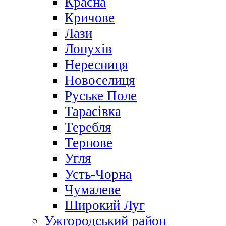
Красна
Кричове
Лази
Лопухів
Нересниця
Новоселиця
Руське Поле
Тарасівка
Теребля
Тернове
Угля
Усть-Чорна
Чумалеве
Широкий Луг
Ужгородський район