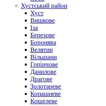
Хустський район
Хуст
Вишкове
Іза
Березове
Боронява
Велятин
Вільшани
Горінчове
Данилове
Драгове
Золотареве
Копашневе
Кошелеве