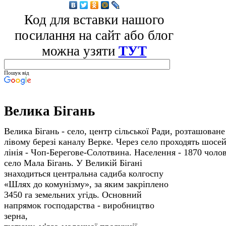
Код для вставки нашого
посилання на сайт або блог
можна узяти
ТУТ
Пошук від
Велика Бігань
Велика Бігань - село, центр сільської Ради, розташоване
лівому березі каналу Верке. Через село прохо­дять шосей
лінія - Чоп-Берегове-Солотвина. Населення - 1870 чоло­
село Мала Бігань.
У Великій Бігані
знаходиться центральна садиба колгоспу
«Шлях до комунізму», за яким закріплено
3450 га земельних угідь. Основний
напрямок господарства - виробництво
зерна,