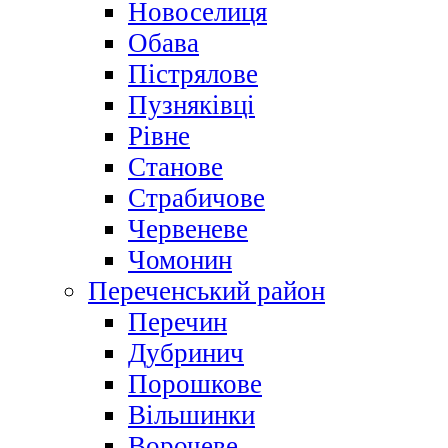
Новоселиця
Обава
Пістрялове
Пузняківці
Рівне
Станове
Страбичове
Червеневе
Чомонин
Переченський район
Перечин
Дубринич
Порошкове
Вільшинки
Ворочеве