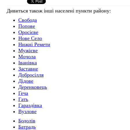
Дивиться також інші населені пункти району:
Свобода
Попове
Оросієве
Нове Село
Нижні Ремети
Мужієве
Мочола
Іванівка
Заставне
Добросілля
Дідове
Деренковець
Геча
Гать
Гараздівка
Вузлове
Бодолів
Батрадь