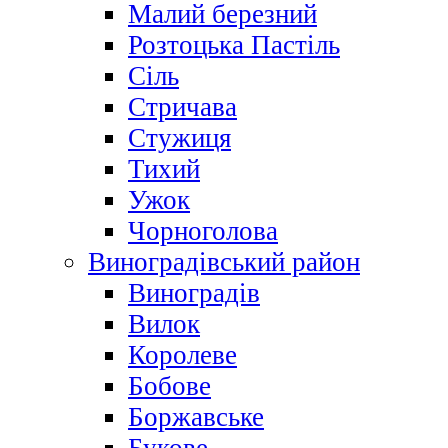
Малий березний
Розтоцька Пастіль
Сіль
Стричава
Стужиця
Тихий
Ужок
Чорноголова
Виноградівський район
Виноградів
Вилок
Королеве
Бобове
Боржавське