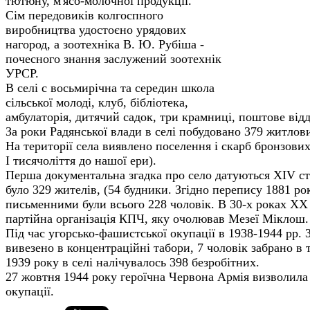
тютюну, м'ясо-молочної продукції.
Сім передовиків колгоспного
виробництва удостоєно урядових
нагород, а зоотехніка В. Ю. Рубіша -
почесного знання заслужений зоотехнік
УРСР.
В селі с восьмирічна та середин школа
сіль­ської молоді, клуб, бібліотека,
амбулаторія, дитячий садок, три крамниці, поштове відд
За роки Радянської влади в селі побудовано 379 житлов
На території села виявлено поселення і скарб бронзових 
І тисячоліття до нашої ери).
Перша документальна згадка про село датую­ться XIV сто
було 329 жителів, (54 будники. Згідно перепису 1881 ро
письменними були всього 228 чоловік. В 30-х роках XX с
партійна організація КПЧ, яку очолював Мезеї Міклош.
Під час угорсько-фашистської окупації в 1938-1944 pp. 3
вивезено в концентраційні табори, 7 чоловік забрано в 
1939 року в селі налічувалось 398 безробітних.
27 жовтня 1944 року героїчна Червона Армія визволила
окупації.