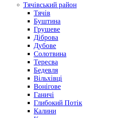
Тячівський район
Тячів
Буштина
Грушеве
Діброва
Дубове
Солотвина
Тересва
Бедевля
Вільхівці
Вонігове
Ганичі
Глибокий Потік
Калини