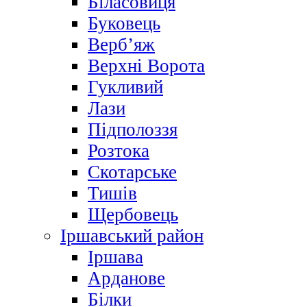
Біласовиця
Буковець
Верб’яж
Верхні Ворота
Гукливий
Лази
Підполоззя
Розтока
Скотарське
Тишів
Щербовець
Іршавський район
Іршава
Арданове
Білки