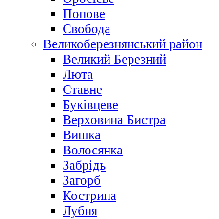
Попове
Свобода
Великоберезнянський район
Великий Березний
Люта
Ставне
Буківцеве
Верховина Бистра
Вишка
Волосянка
Забрідь
Загорб
Кострина
Лубня