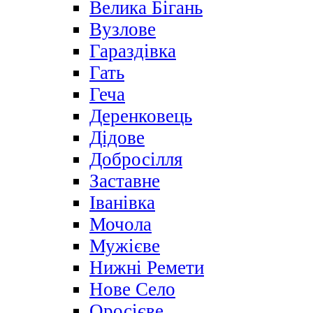
Велика Бігань
Вузлове
Гараздівка
Гать
Геча
Деренковець
Дідове
Добросілля
Заставне
Іванівка
Мочола
Мужієве
Нижні Ремети
Нове Село
Оросієве