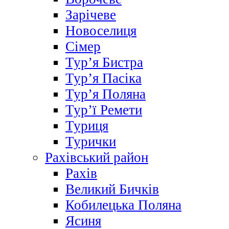
Зарічеве
Новоселиця
Сімер
Тур’я Бистра
Тур’я Пасіка
Тур’я Поляна
Тур’ї Ремети
Туриця
Турички
Рахівський район
Рахів
Великий Бичків
Кобилецька Поляна
Ясиня