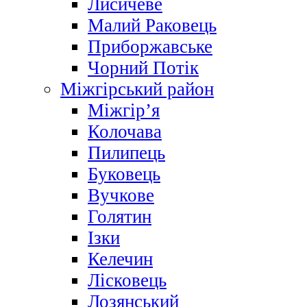
Лисичеве
Малий Раковець
Приборжавське
Чорний Потік
Міжгірський район
Міжгір’я
Колочава
Пилипець
Буковець
Вучкове
Голятин
Ізки
Келечин
Лісковець
Лозянський