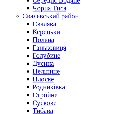
Середнє Водяне
Чорна Тиса
Свалявський район
Свалява
Керецьки
Поляна
Ганьковиця
Голубине
Дусина
Неліпине
Плоске
Родниківка
Стройне
Сускове
Тибава