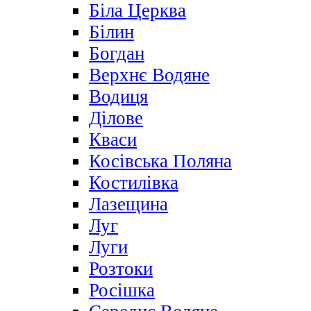
Біла Церква
Білин
Богдан
Верхнє Водяне
Водиця
Ділове
Кваси
Косівська Поляна
Костилівка
Лазещина
Луг
Луги
Розтоки
Росішка