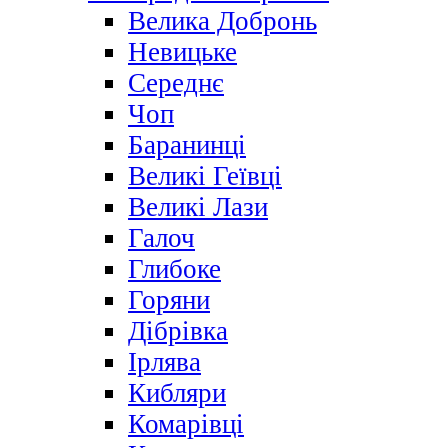
Велика Добронь
Невицьке
Середнє
Чоп
Баранинці
Великі Геївці
Великі Лази
Галоч
Глибоке
Горяни
Дібрівка
Ірлява
Кибляри
Комарівці