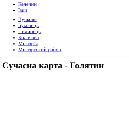
Келечин
Ізки
Вучкове
Буковець
Пилипець
Колочава
Міжгір’я
Міжгірський район
Cучасна
карта - Голятин