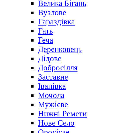
Велика Бігань
Вузлове
Гараздівка
Гать
Геча
Деренковець
Дідове
Добросілля
Заставне
Іванівка
Мочола
Мужієве
Нижні Ремети
Нове Село
Оросієве