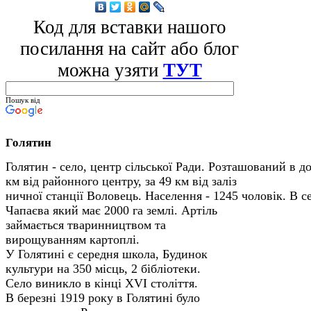
Код для вставки нашого
посилання на сайт або блог
можна узяти
ТУТ
Пошук від
Голятин
Голятин - село, центр сільської Ради. Розташований в до
км від районного центру, за 49 км від заліз­
ничної станції Воловець. Населення - 1245 чоловік.
В с
Чапаєва який має 2000 га землі. Артіль
займається тваринництвом та
вирощуванням картоплі.
У Голятині є середня школа, Будинок
куль­тури на 350 місць, 2 бібліотеки.
Село виникло в кінці XVI століття.
В березні 1919 року в Голятині було