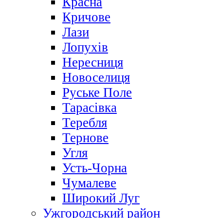
Красна
Кричове
Лази
Лопухів
Нересниця
Новоселиця
Руське Поле
Тарасівка
Теребля
Тернове
Угля
Усть-Чорна
Чумалеве
Широкий Луг
Ужгородський район