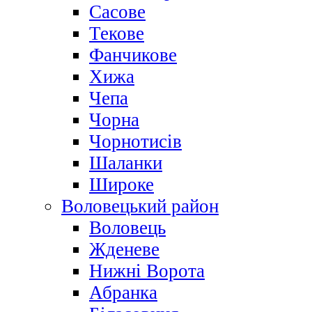
Сасове
Текове
Фанчикове
Хижа
Чепа
Чорна
Чорнотисів
Шаланки
Широке
Воловецький район
Воловець
Жденеве
Нижні Ворота
Абранка