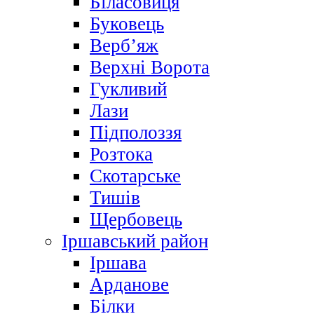
Біласовиця
Буковець
Верб’яж
Верхні Ворота
Гукливий
Лази
Підполоззя
Розтока
Скотарське
Тишів
Щербовець
Іршавський район
Іршава
Арданове
Білки