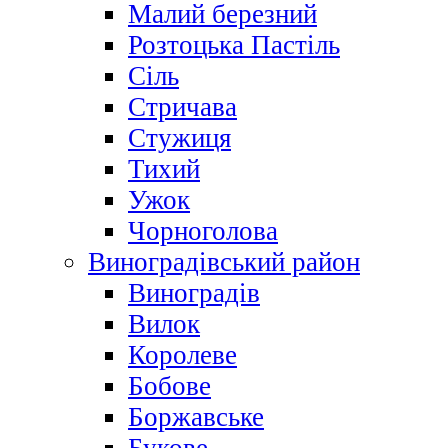
Малий березний
Розтоцька Пастіль
Сіль
Стричава
Стужиця
Тихий
Ужок
Чорноголова
Виноградівський район
Виноградів
Вилок
Королеве
Бобове
Боржавське