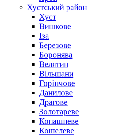
Хустський район
Хуст
Вишкове
Іза
Березове
Боронява
Велятин
Вільшани
Горінчове
Данилове
Драгове
Золотареве
Копашневе
Кошелеве