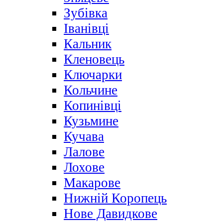
Зубівка
Іванівці
Кальник
Кленовець
Ключарки
Кольчине
Копинівці
Кузьмине
Кучава
Лалове
Лохове
Макарове
Нижній Коропець
Нове Давидкове