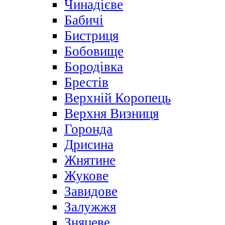
Чинадієве
Бабичі
Бистриця
Бобовище
Бородівка
Брестів
Верхній Коропець
Верхня Визниця
Горонда
Дрисина
Жнятине
Жукове
Завидове
Залужжя
Зняцеве