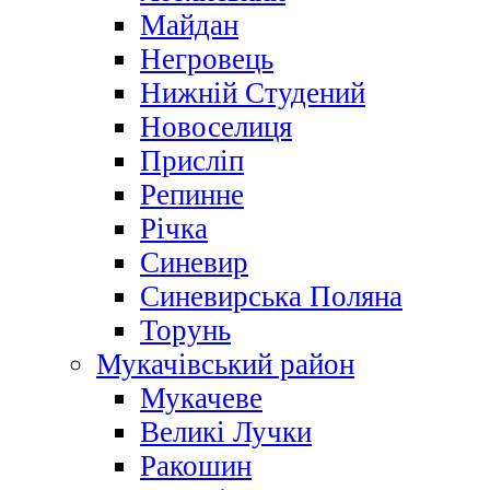
Майдан
Негровець
Нижній Студений
Новоселиця
Присліп
Репинне
Річка
Синевир
Синевирська Поляна
Торунь
Мукачівський район
Мукачеве
Великі Лучки
Ракошин