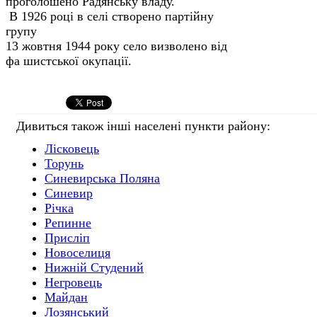
прого­лошено Радянську владу.
В 1926 році в селі створено партійну
групу
13 жовтня 1944 року село визволено від
фа шистської окупації.
Дивиться також інші населені пункти району:
Лісковець
Торунь
Синевирська Поляна
Синевир
Річка
Репинне
Присліп
Новоселиця
Нижній Студений
Негровець
Майдан
Лозянський