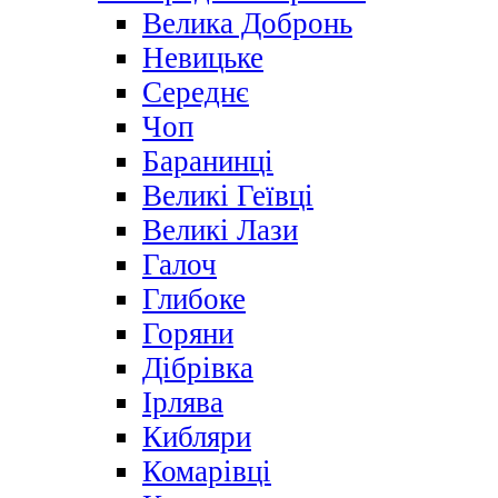
Велика Добронь
Невицьке
Середнє
Чоп
Баранинці
Великі Геївці
Великі Лази
Галоч
Глибоке
Горяни
Дібрівка
Ірлява
Кибляри
Комарівці