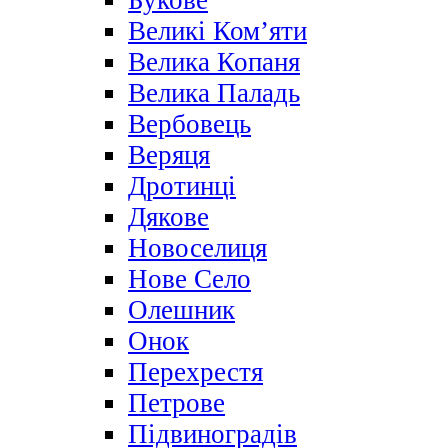
Букове
Великі Ком’яти
Велика Копаня
Велика Паладь
Вербовець
Веряця
Дротинці
Дякове
Новоселиця
Нове Село
Олешник
Онок
Перехрестя
Петрове
Підвиноградів