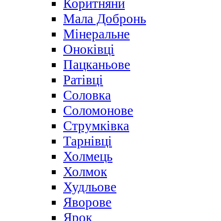
Коритняни
Мала Добронь
Мінеральне
Оноківці
Пацканьове
Ратівці
Соловка
Соломонове
Струмківка
Тарнівці
Холмець
Холмок
Худльове
Яворове
Ярок