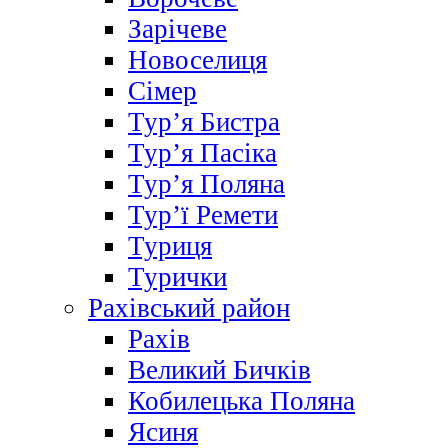
Зарічеве
Новоселиця
Сімер
Тур’я Бистра
Тур’я Пасіка
Тур’я Поляна
Тур’ї Ремети
Туриця
Турички
Рахівський район
Рахів
Великий Бичків
Кобилецька Поляна
Ясиня