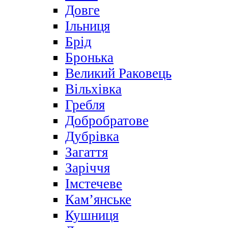
Довге
Ільниця
Брід
Бронька
Великий Раковець
Вільхівка
Гребля
Добробратове
Дубрівка
Загаття
Заріччя
Імстечеве
Кам’янське
Кушниця