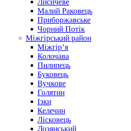
Лисичеве
Малий Раковець
Приборжавське
Чорний Потік
Міжгірський район
Міжгір’я
Колочава
Пилипець
Буковець
Вучкове
Голятин
Ізки
Келечин
Лісковець
Лозянський