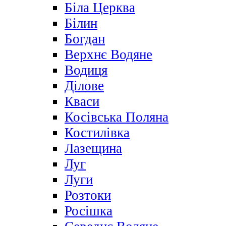
Біла Церква
Білин
Богдан
Верхнє Водяне
Водиця
Ділове
Кваси
Косівська Поляна
Костилівка
Лазещина
Луг
Луги
Розтоки
Росішка