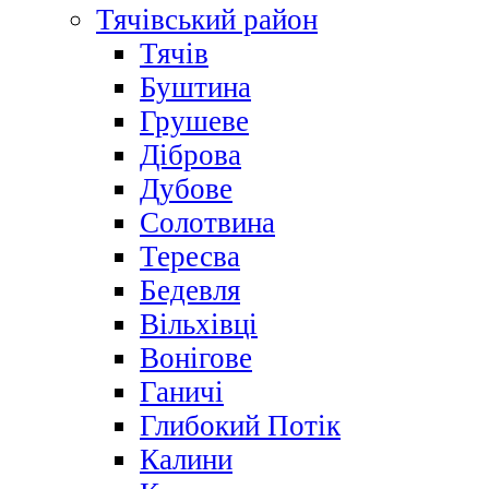
Тячівський район
Тячів
Буштина
Грушеве
Діброва
Дубове
Солотвина
Тересва
Бедевля
Вільхівці
Вонігове
Ганичі
Глибокий Потік
Калини