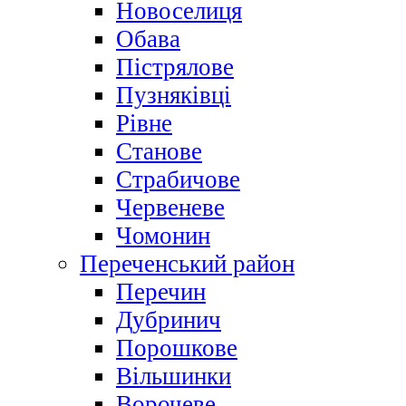
Новоселиця
Обава
Пістрялове
Пузняківці
Рівне
Станове
Страбичове
Червеневе
Чомонин
Переченський район
Перечин
Дубринич
Порошкове
Вільшинки
Ворочеве