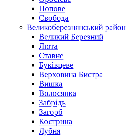
Попове
Свобода
Великоберезнянський район
Великий Березний
Люта
Ставне
Буківцеве
Верховина Бистра
Вишка
Волосянка
Забрідь
Загорб
Кострина
Лубня