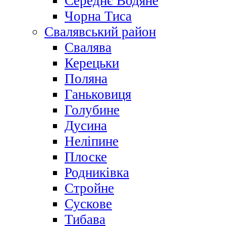
Середнє Водяне
Чорна Тиса
Свалявський район
Свалява
Керецьки
Поляна
Ганьковиця
Голубине
Дусина
Неліпине
Плоске
Родниківка
Стройне
Сускове
Тибава