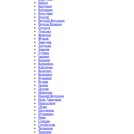
Бабичі
Бистриця
Бобовище
Бородівка
Брестів
Верхній Коропець
Верхня Визниця
Горонда
Дрисина
Жнятине
Жукове
Завидове
Залужжя
Зняцеве
Зубівка
Іванівці
Кальник
Кленовець
Ключарки
Кольчине
Копинівці
Кузьмине
Кучава
Лалове
Лохове
Макарове
Нижній Коропець
Нове Давидкове
Новоселиця
Обава
Пістрялове
Пузняківці
Рівне
Станове
Страбичове
Червеневе
Чомонин