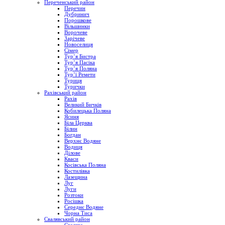
Переченський район
Перечин
Дубринич
Порошкове
Вільшинки
Ворочеве
Зарічеве
Новоселиця
Сімер
Тур’я Бистра
Тур’я Пасіка
Тур’я Поляна
Тур’ї Ремети
Туриця
Турички
Рахівський район
Рахів
Великий Бичків
Кобилецька Поляна
Ясиня
Біла Церква
Білин
Богдан
Верхнє Водяне
Водиця
Ділове
Кваси
Косівська Поляна
Костилівка
Лазещина
Луг
Луги
Розтоки
Росішка
Середнє Водяне
Чорна Тиса
Свалявський район