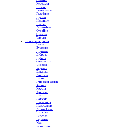
Свалява
Керецьки
Поляна
Ганьковиця
Голубине
Дусина
Неліпине
Плоске
Родниківка
Стройне
Сускове
Тибава
Тячівський район
Тячів
Буштина
Грушеве
Діброва
Дубове
Солотвина
Тересва
Бедевля
Вільхівці
Вонігове
Ганичі
Глибокий Потік
Калини
Красна
Кричове
Лази
Лопухів
Нересниця
Новоселиця
Руське Поле
Тарасівка
Теребля
Тернове
Угля
Усть-Чорна