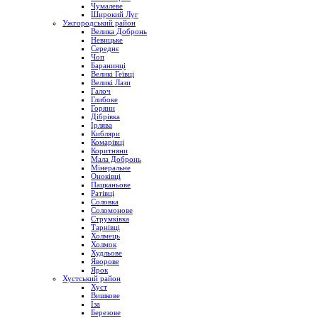
Чумалеве
Широкий Луг
Ужгородський район
Велика Добронь
Невицьке
Середнє
Чоп
Баранинці
Великі Геївці
Великі Лази
Галоч
Глибоке
Горяни
Дібрівка
Ірлява
Кибляри
Комарівці
Коритняни
Мала Добронь
Мінеральне
Оноківці
Пацканьове
Ратівці
Соловка
Соломонове
Струмківка
Тарнівці
Холмець
Холмок
Худльове
Яворове
Ярок
Хустський район
Хуст
Вишкове
Іза
Березове