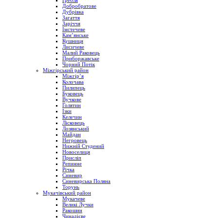
Гребля
Добробратове
Дубрівка
Загаття
Заріччя
Імстечеве
Кам’янське
Кушниця
Лисичеве
Малий Раковець
Приборжавське
Чорний Потік
Міжгірський район
Міжгір’я
Колочава
Пилипець
Буковець
Вучкове
Голятин
Ізки
Келечин
Лісковець
Лозянський
Майдан
Негровець
Нижній Студений
Новоселиця
Присліп
Репинне
Річка
Синевир
Синевирська Поляна
Торунь
Мукачівський район
Мукачеве
Великі Лучки
Ракошин
Чинадієве