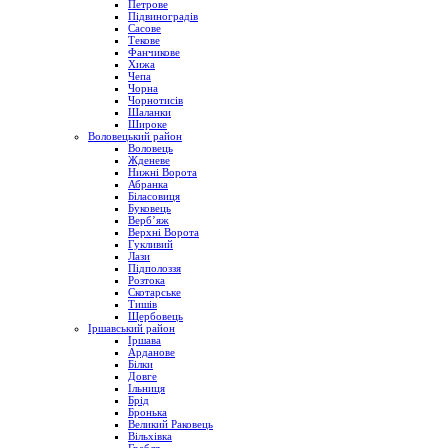
Петрове
Підвиноградів
Сасове
Текове
Фанчикове
Хижа
Чепа
Чорна
Чорнотисів
Шаланки
Широке
Воловецький район
Воловець
Жденеве
Нижні Ворота
Абранка
Біласовиця
Буковець
Верб’яж
Верхні Ворота
Гукливий
Лази
Підполоззя
Розтока
Скотарське
Тишів
Щербовець
Іршавський район
Іршава
Арданове
Білки
Довге
Ільниця
Брід
Бронька
Великий Раковець
Вільхівка