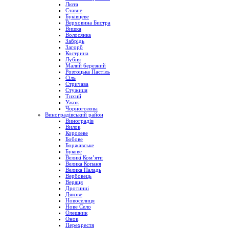
Люта
Ставне
Буківцеве
Верховина Бистра
Вишка
Волосянка
Забрідь
Загорб
Кострина
Лубня
Малий березний
Розтоцька Пастіль
Сіль
Стричава
Стужиця
Тихий
Ужок
Чорноголова
Виноградівський район
Виноградів
Вилок
Королеве
Бобове
Боржавське
Букове
Великі Ком’яти
Велика Копаня
Велика Паладь
Вербовець
Веряця
Дротинці
Дякове
Новоселиця
Нове Село
Олешник
Онок
Перехрестя