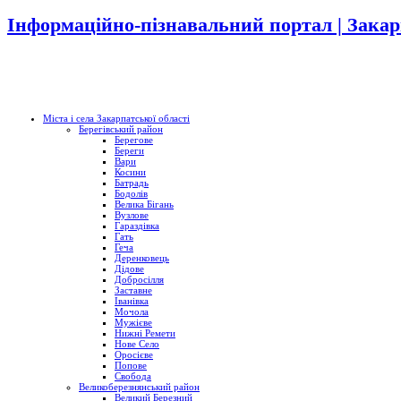
Інформаційно-пізнавальний портал | Закар
Міста і села Закарпатської області
Берегівський район
Берегове
Береги
Вари
Косини
Батрадь
Бодолів
Велика Бігань
Вузлове
Гараздівка
Гать
Геча
Деренковець
Дідове
Добросілля
Заставне
Іванівка
Мочола
Мужієве
Нижні Ремети
Нове Село
Оросієве
Попове
Свобода
Великоберезнянський район
Великий Березний