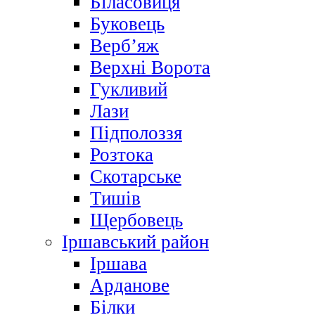
Біласовиця
Буковець
Верб’яж
Верхні Ворота
Гукливий
Лази
Підполоззя
Розтока
Скотарське
Тишів
Щербовець
Іршавський район
Іршава
Арданове
Білки