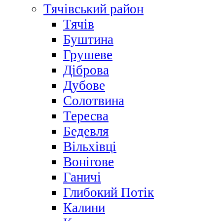
Тячівський район
Тячів
Буштина
Грушеве
Діброва
Дубове
Солотвина
Тересва
Бедевля
Вільхівці
Вонігове
Ганичі
Глибокий Потік
Калини