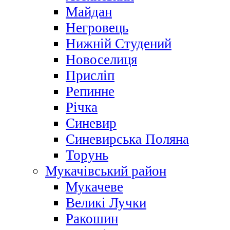
Майдан
Негровець
Нижній Студений
Новоселиця
Присліп
Репинне
Річка
Синевир
Синевирська Поляна
Торунь
Мукачівський район
Мукачеве
Великі Лучки
Ракошин