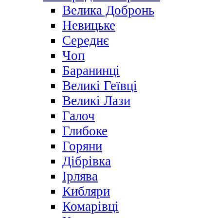
Велика Добронь
Невицьке
Середнє
Чоп
Баранинці
Великі Геївці
Великі Лази
Галоч
Глибоке
Горяни
Дібрівка
Ірлява
Кибляри
Комарівці