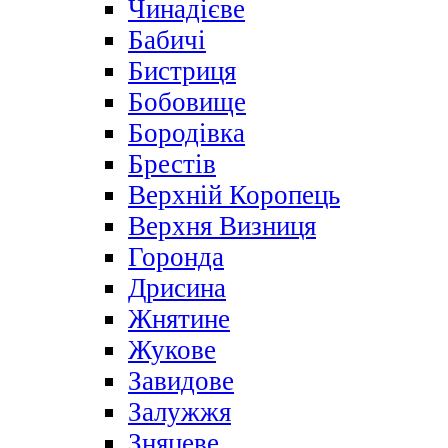
Чинадієве
Бабичі
Бистриця
Бобовище
Бородівка
Брестів
Верхній Коропець
Верхня Визниця
Горонда
Дрисина
Жнятине
Жукове
Завидове
Залужжя
Зняцеве