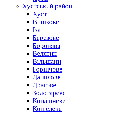
Хустський район
Хуст
Вишкове
Іза
Березове
Боронява
Велятин
Вільшани
Горінчове
Данилове
Драгове
Золотареве
Копашневе
Кошелеве