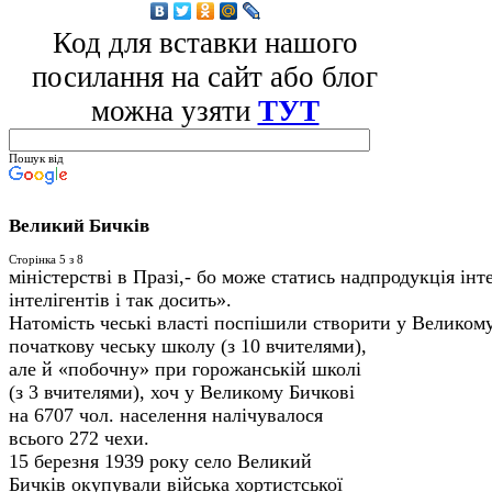
Код для вставки нашого
посилання на сайт або блог
можна узяти
ТУТ
Пошук від
Великий Бичків
Сторінка 5 з 8
міністерстві в Празі,- бо може статись надпродукція інте
інтелігентів і так досить».
Натомість чеські власті поспішили створити у Великому
початкову чеську школу (з 10 вчителями),
але й «побочну» при горожанській школі
(з 3 вчителями), хоч у Великому Бичкові
на 6707 чол. населення налічувалося
всього 272 чехи.
15 березня 1939 року село Великий
Бичків окупували війська хортистської