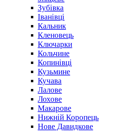
Зубівка
Іванівці
Кальник
Кленовець
Ключарки
Кольчине
Копинівці
Кузьмине
Кучава
Лалове
Лохове
Макарове
Нижній Коропець
Нове Давидкове