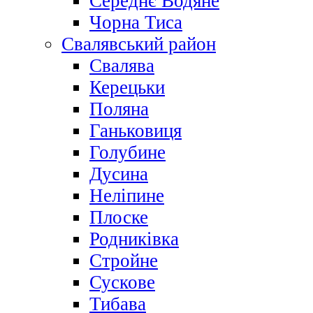
Середнє Водяне
Чорна Тиса
Свалявський район
Свалява
Керецьки
Поляна
Ганьковиця
Голубине
Дусина
Неліпине
Плоске
Родниківка
Стройне
Сускове
Тибава