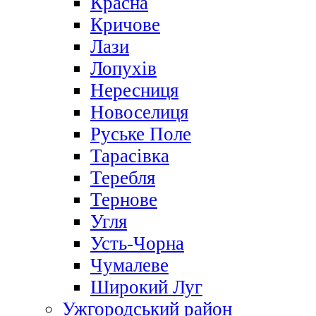
Красна
Кричове
Лази
Лопухів
Нересниця
Новоселиця
Руське Поле
Тарасівка
Теребля
Тернове
Угля
Усть-Чорна
Чумалеве
Широкий Луг
Ужгородський район