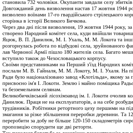
становила 732 чоловіки. Окупанти завдали селу збитків 
Довгожданий день визволення настав 17 жовтня 1944 ро
визволено воїнами 17-го гвардійського стрілецького кор
сторінка в історії Великого Бичкова.
Через два дні після визволення, 19 жовтня 1944 року, за
створено Народний комітет села, куди ввійшли товариші
Яцюк, В. П. Данилюк, М. І. Ухаль, М. М. Локота та інш
розгорнулась робота по відбудові села, зруйнованого 
лав Червоної Армії пішло 180 жителів села. Багато ме
вступило також до Чехословацького корпусу.
Своїми представниками на Перший з'їзд Народних коміт
послали М. В. Гайналя, М. М. Локоту, М. І. Ухаля. На пі
Ради було націоналізовано завод «Клотільда», якому за
присвоєно ім'я І. Локоти. Землю і майно поміщика Радь
та безземельним селянам.
Великобичківський лісохімзавод ім. І. Локоти очолив к
Данилюк. Праця не на експлуататорів, а на себе розбуд
трудівників. Робітники ретортного цеху першими на пі
змагання за різке збільшення переробки деревини. Та 1
переробити за добу не більше 120-150 складометрів си
про­позицію спорудити ще дві реторти.
Так почалася боротьба за докорінну реконструкцію всьо