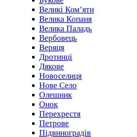
Букове
Великі Ком’яти
Велика Копаня
Велика Паладь
Вербовець
Веряця
Дротинці
Дякове
Новоселиця
Нове Село
Олешник
Онок
Перехрестя
Петрове
Підвиноградів