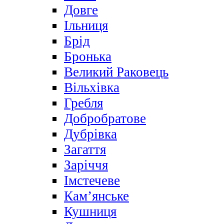
Довге
Ільниця
Брід
Бронька
Великий Раковець
Вільхівка
Гребля
Добробратове
Дубрівка
Загаття
Заріччя
Імстечеве
Кам’янське
Кушниця