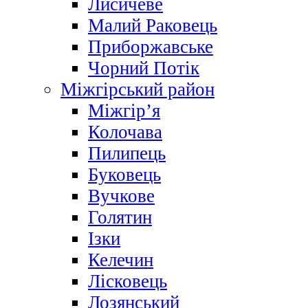
Лисичеве
Малий Раковець
Приборжавське
Чорний Потік
Міжгірський район
Міжгір’я
Колочава
Пилипець
Буковець
Вучкове
Голятин
Ізки
Келечин
Лісковець
Лозянський