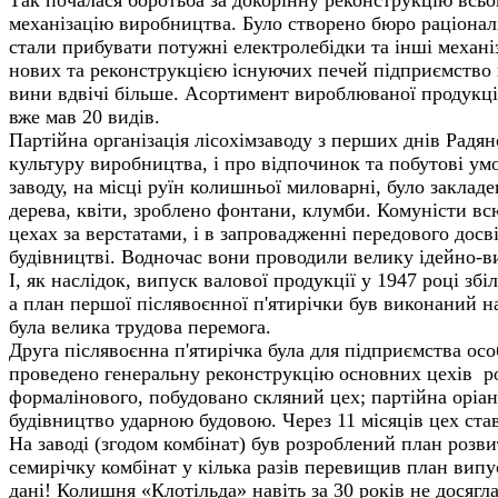
механізацію виробництва. Було створено бюро раціоналіз
стали прибувати потужні електролебідки та інші механі
нових та реконструкцією існуючих печей підприємство 
вини вдвічі більше. Асортимент вироблюваної продукції
вже мав 20 видів.
Партійна організація лісохімзаводу з перших днів Радян
культуру виробництва, і про відпочинок та побутові ум
заводу, на місці руїн колишньої миловарні, було закладе
дерева, квіти, зроблено фонтани, клумби. Комуністи вс
цехах за верстатами, і в запровадженні передового досвід
будівництві. Водночас вони проводили велику ідейно-в
І, як наслідок, випуск валової продукції у 1947 році збі
а план першої післявоєнної п'ятирічки був виконаний н
була велика тру­дова перемога.
Друга післявоєнна п'ятирічка була для підприємства ос
проведено генеральну реконструкцію основних цехів р
формалінового, побудовано скляний цех; пар­тійна оріан
будівництво ударною будовою. Через 11 місяців цех став
На заводі (згодом комбінат) був розроблений план розви
семирічку комбінат у кілька разів перевищив план випу
дані! Колишня «Клотільда» навіть за 30 років не досягла