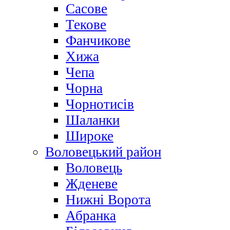
Сасове
Текове
Фанчикове
Хижа
Чепа
Чорна
Чорнотисів
Шаланки
Широке
Воловецький район
Воловець
Жденеве
Нижні Ворота
Абранка