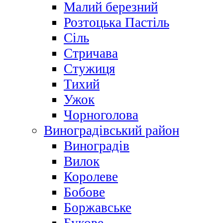
Малий березний
Розтоцька Пастіль
Сіль
Стричава
Стужиця
Тихий
Ужок
Чорноголова
Виноградівський район
Виноградів
Вилок
Королеве
Бобове
Боржавське