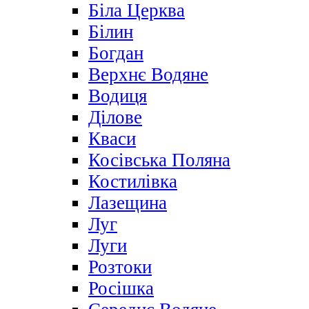
Біла Церква
Білин
Богдан
Верхнє Водяне
Водиця
Ділове
Кваси
Косівська Поляна
Костилівка
Лазещина
Луг
Луги
Розтоки
Росішка