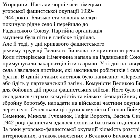
Угорщини. Настали чорні часи німецько-
угорської фашистської окупації 1939-
1944 років. Близько ста чоловік молоді
покинуло рідне село і перейшло до
Радян­ського Союзу. Партійна організація
змушена була піти в глибоке підпілля.
Але й тоді, у дні кривавого фашистського
режиму, трудящі Великого Бичкова не припинили револ
Коли гітлерівська Німеччина напала на Радянський Со
примушували закарпатців йти в армію. У ті дні на завод
села з'являлися листівки, які закликали робітників і се
братів. В одній з таких листівок було написано: «Перех
або йдіть у партизан­ський загін». Комуністи Вели­кою Б
для бойових дій проти фашистських військ. Його було по
складалися ч трьох комуністів та кількох безпартійних; 
збройну боротьбу, нападати на військові частини окупан
через село. Очолювали ці групи комуністи Степан Бой
Семенюк, Микола Гучканюк, Гафія Ворохта, Василь Сид
1942 році фашистам вдалося схопити багатьох підпільни
За роки угорсько-фашистської окупації кількість розстр
інтернованих, а також вивезених з Великого Бичкова в