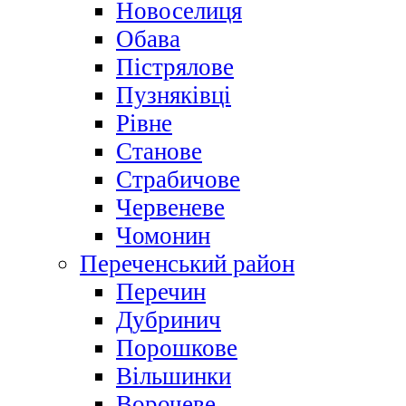
Новоселиця
Обава
Пістрялове
Пузняківці
Рівне
Станове
Страбичове
Червеневе
Чомонин
Переченський район
Перечин
Дубринич
Порошкове
Вільшинки
Ворочеве