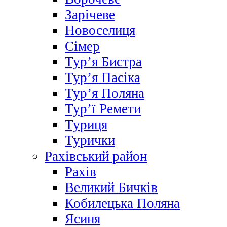
Зарічеве
Новоселиця
Сімер
Тур’я Бистра
Тур’я Пасіка
Тур’я Поляна
Тур’ї Ремети
Туриця
Турички
Рахівський район
Рахів
Великий Бичків
Кобилецька Поляна
Ясиня