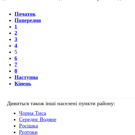
Початок
Попередня
1
2
3
4
5
6
7
8
Наступна
Кінець
Дивиться також інші населені пункти району:
Чорна Тиса
Середнє Водяне
Росішка
Розтоки