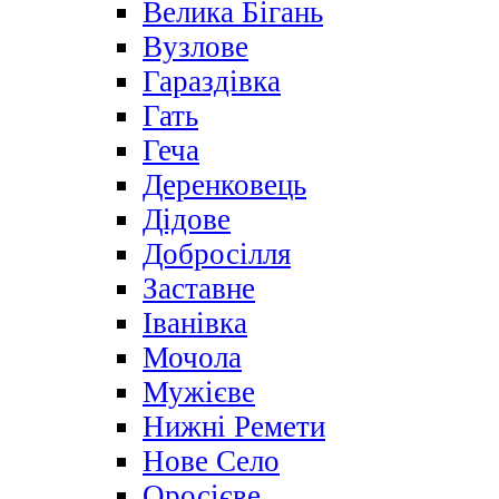
Велика Бігань
Вузлове
Гараздівка
Гать
Геча
Деренковець
Дідове
Добросілля
Заставне
Іванівка
Мочола
Мужієве
Нижні Ремети
Нове Село
Оросієве