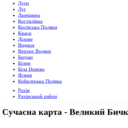
Луги
Луг
Лазещина
Костилівка
Косівська Поляна
Кваси
Ділове
Водиця
Верхнє Водяне
Богдан
Білин
Біла Церква
Ясиня
Кобилецька Поляна
Рахів
Рахівський район
Cучасна
карта - Великий Бичк