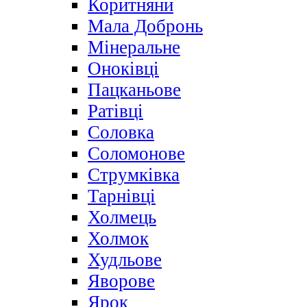
Коритняни
Мала Добронь
Мінеральне
Оноківці
Пацканьове
Ратівці
Соловка
Соломонове
Струмківка
Тарнівці
Холмець
Холмок
Худльове
Яворове
Ярок