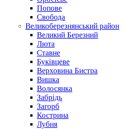
Попове
Свобода
Великоберезнянський район
Великий Березний
Люта
Ставне
Буківцеве
Верховина Бистра
Вишка
Волосянка
Забрідь
Загорб
Кострина
Лубня