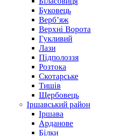
Біласовиця
Буковець
Верб’яж
Верхні Ворота
Гукливий
Лази
Підполоззя
Розтока
Скотарське
Тишів
Щербовець
Іршавський район
Іршава
Арданове
Білки