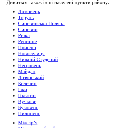
Дивиться також інші населені пункти району:
Лісковець
Торунь
Синевирська Поляна
Синевир
Річка
Репинне
Присліп
Новоселиця
Нижній Студений
Негровець
Майдан
Лозянський
Келечин
Ізки
Голятин
Вучкове
Буковець
Пилипець
Міжгір’я