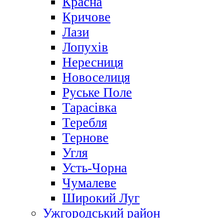
Красна
Кричове
Лази
Лопухів
Нересниця
Новоселиця
Руське Поле
Тарасівка
Теребля
Тернове
Угля
Усть-Чорна
Чумалеве
Широкий Луг
Ужгородський район