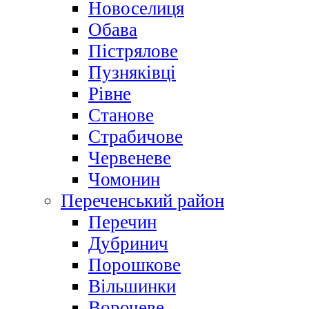
Новоселиця
Обава
Пістрялове
Пузняківці
Рівне
Станове
Страбичове
Червеневе
Чомонин
Переченський район
Перечин
Дубринич
Порошкове
Вільшинки
Ворочеве