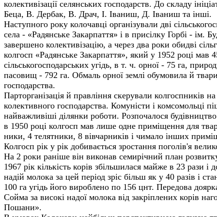
колективізації селянських господарств. До складу ініці
Беца, В. Дербак, В. Драч, І. Іваниш, Д. Іваниш та інші.
Наступного року колочавці організували дві сільськогосп
села - «Радянське Закарпаття» і в присілку Горбі - ім. Б
завершено колективізацію, а через два роки обидві сільг
колгосп «Радянське Закарпаття», який у 1952 році мав 45
сільськогосподарських угідь, в т. ч. орної - 75 га, приро
пасовищ - 792 га. Обмаль орної землі обумовила й твар
господарства.
Парторганізація й правління скерували колгоспників на
колективного господарства. Комуністи і комсомольці п
найважливіші ділянки роботи. Розпочалося будівництв
в 1950 році колгосп мав лише одне приміщення для твари
ники, 4 телятники, 8 вівчарників і чимало інших примі
Колгосп рік у рік добивається зростання поголів'я велико
На 2 роки раніше він виконав семирічний план розвитк
1967 рік кількість корів збільшилася майже в 23 рази і до
надій молока за цей період зріс більш як у 40 разів і ст
100 га угідь його вироблено по 156 цнт. Передова доярка
Сойма за високі надої молока від закріплених корів наг
Пошани».