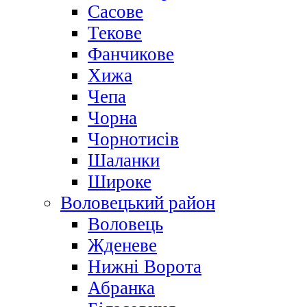
Сасове
Текове
Фанчикове
Хижа
Чепа
Чорна
Чорнотисів
Шаланки
Широке
Воловецький район
Воловець
Жденеве
Нижні Ворота
Абранка