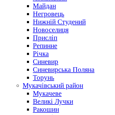
Майдан
Негровець
Нижній Студений
Новоселиця
Присліп
Репинне
Річка
Синевир
Синевирська Поляна
Торунь
Мукачівський район
Мукачеве
Великі Лучки
Ракошин