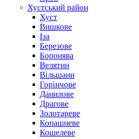
Хустський район
Хуст
Вишкове
Іза
Березове
Боронява
Велятин
Вільшани
Горінчове
Данилове
Драгове
Золотареве
Копашневе
Кошелеве