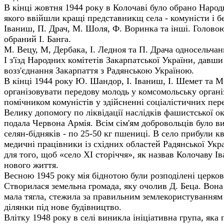
В кінці жовтня 1944 року в Колочаві було обрано Народн
якого ввійшли кращі представникщ села - комуністи і бе
Іваниш, П. Драч, М. Шоля, Ф. Воринка та інші. Голово
обраний І. Банга.
М. Вецу, М, Дербака, І. Ледноя та П. Драча односельча
І з'їзд Народних комітетів Закарпатської України, давши 
возз'єднання Закарпаття з Радянською Україною.
В кінці 1944 року Ю. Шандор, І. Іваниш, І. Шемет та 
організовувати передову молодь у комсомольську органі
поміч­ником комуністів у здійсненні соціалістичних пер
Велику допомогу по ліквідації наслідків фашистської о
подала Червона Армія. Всім сім'ям добровольців було ви
селян-бідняків - по 25-50 кг пшениці. В село прибули кв
медичні працівники із східних областей Радянської Укр
для того, щоб «село XI сторіччя», як назвав Колочаву І
нового життя.
Весною 1945 року мія біднотою були розподілені церковн
Створилася земельна громада, яку очолив Д. Беца. Вона
мала тягла, стежила за правильним землекористуванням і
ділянки під нове будівництво.
Влітку 1948 року в селі виникла ініціативна група, яка 