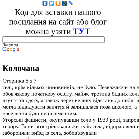
Код для вставки нашого
посилання на сайт або блог
можна узяти
ТУТ
Пошук від
Колочава
Сторінка 5 з 7
селі, крім кіль­кох чиновників, не було. Незважаючи на 
обов'язкову почат­кову освіту, майже третина бідних ко
взуття та одягу, а також через велику відстань до шкіл, 
могла відвідувати заняття й залишалася поза школою, а
населення було неписьменним.
Угорські фашисти, окупувавши село у 1939 році, запро
терору. Вони розстрілювали жителів села, відправляли
забороняли виїзд із села, зобов'язували