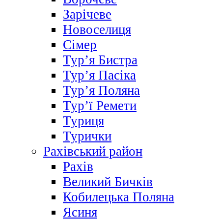
Зарічеве
Новоселиця
Сімер
Тур’я Бистра
Тур’я Пасіка
Тур’я Поляна
Тур’ї Ремети
Туриця
Турички
Рахівський район
Рахів
Великий Бичків
Кобилецька Поляна
Ясиня