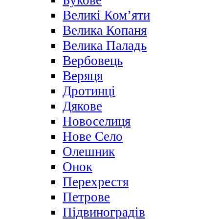
Букове
Великі Ком’яти
Велика Копаня
Велика Паладь
Вербовець
Веряця
Дротинці
Дякове
Новоселиця
Нове Село
Олешник
Онок
Перехрестя
Петрове
Підвиноградів