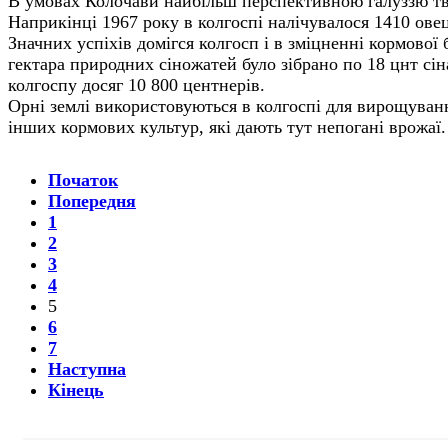
В умовах Колочави найбільш перспективною галуззю тва
Наприкінці 1967 року в колгоспі налічувалося 1410 овец
Значних успіхів домігся колгосп і в зміцненні кормової 
гектара природних сіножатей було зібрано по 18 цнт сіна
колгоспу досяг 10 800 центнерів.
Орні землі використовуються в колгоспі для вирощуванн
інших кормових культур, які дають тут непогані врожаї
Початок
Попередня
1
2
3
4
5
6
7
Наступна
Кінець