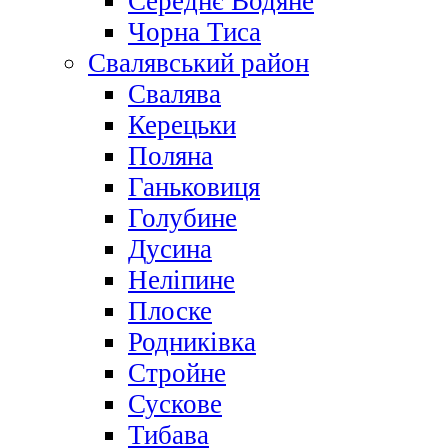
Середнє Водяне
Чорна Тиса
Свалявський район
Свалява
Керецьки
Поляна
Ганьковиця
Голубине
Дусина
Неліпине
Плоске
Родниківка
Стройне
Сускове
Тибава