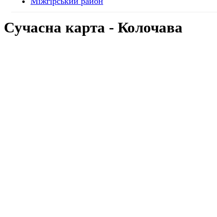
Міжгірський район
Cучасна
карта - Колочава