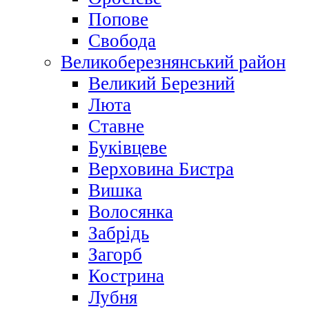
Попове
Свобода
Великоберезнянський район
Великий Березний
Люта
Ставне
Буківцеве
Верховина Бистра
Вишка
Волосянка
Забрідь
Загорб
Кострина
Лубня