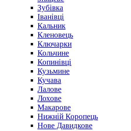
Зубівка
Іванівці
Кальник
Кленовець
Ключарки
Кольчине
Копинівці
Кузьмине
Кучава
Лалове
Лохове
Макарове
Нижній Коропець
Нове Давидкове