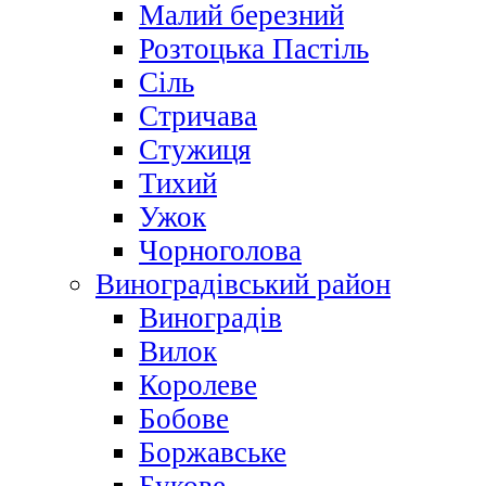
Малий березний
Розтоцька Пастіль
Сіль
Стричава
Стужиця
Тихий
Ужок
Чорноголова
Виноградівський район
Виноградів
Вилок
Королеве
Бобове
Боржавське