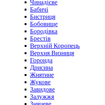
Чинадієве
Бабичі
Бистриця
Бобовище
Бородівка
Брестів
Верхній Коропець
Верхня Визниця
Горонда
Дрисина
Жнятине
Жукове
Завидове
Залужжя
Зняцеве