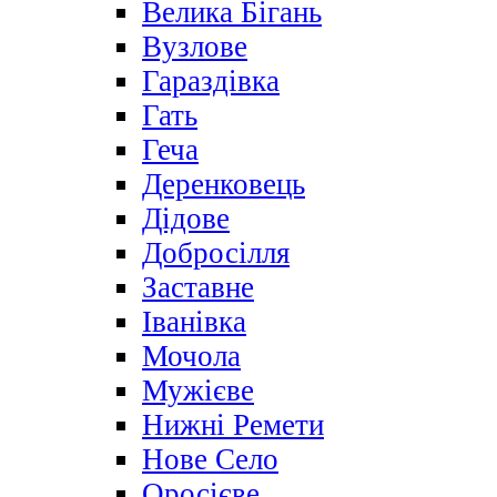
Велика Бігань
Вузлове
Гараздівка
Гать
Геча
Деренковець
Дідове
Добросілля
Заставне
Іванівка
Мочола
Мужієве
Нижні Ремети
Нове Село
Оросієве