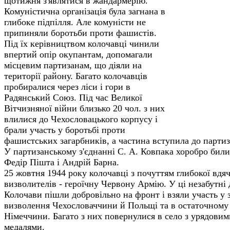
щотижня з'являтися в жандар­мерію.
Комуністична організація була загнана в
глибоке підпілля. Але комуністи не
припиняли боротьби проти фашистів.
Під їх керівництвом колочавці чинили
впер­тий опір окупантам, допомагали
місцевим партизанам, що діяли на
території району. Багато колочавців
пробиралися через ліси і гори в
Радянський Союз. Під час Вели­кої
Вітчизняної війни близько 20 чол. з них
влилися до Чехословацького корпусу і
брали участь у боротьбі проти
фашистських загарбників, а частина вступила до партиз
У партизанському з'єднанні С. А. Ковпака хо­робро били
Федір Пішта і Андрій Барна.
25 жовтня 1944 року колочавці з почуттям глибокої вдяч
визволителів - героїчну Червону Армію. У ці незабутні 
Колочави пішли добровільно на фронт і взяли участь у 
визволення Чехословаччини й Польщі та в остаточному р
Німеччини. Багато з них повернулися в село з урядовим
медалями.