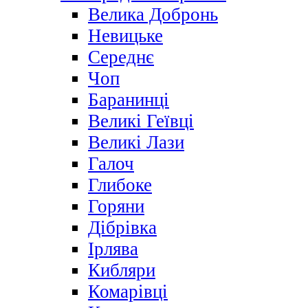
Велика Добронь
Невицьке
Середнє
Чоп
Баранинці
Великі Геївці
Великі Лази
Галоч
Глибоке
Горяни
Дібрівка
Ірлява
Кибляри
Комарівці