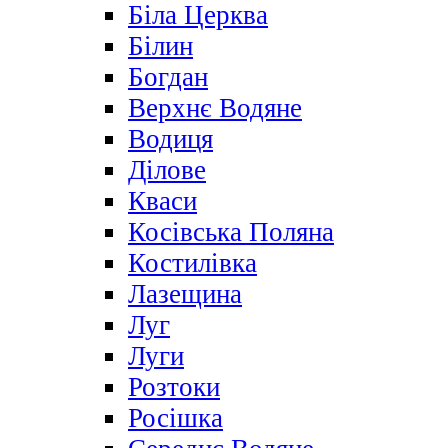
Біла Церква
Білин
Богдан
Верхнє Водяне
Водиця
Ділове
Кваси
Косівська Поляна
Костилівка
Лазещина
Луг
Луги
Розтоки
Росішка