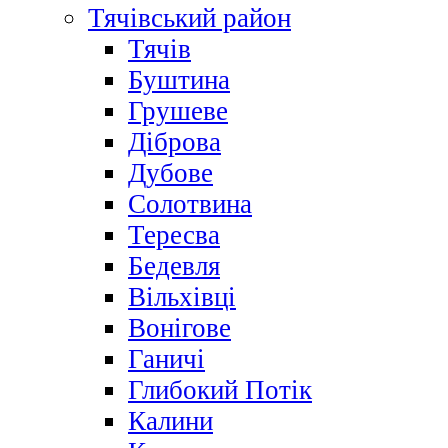
Тячівський район
Тячів
Буштина
Грушеве
Діброва
Дубове
Солотвина
Тересва
Бедевля
Вільхівці
Вонігове
Ганичі
Глибокий Потік
Калини