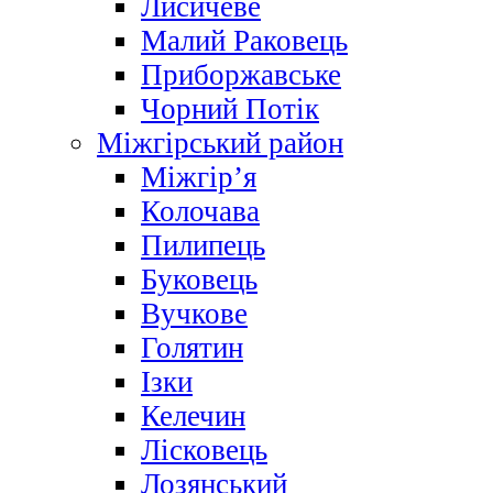
Лисичеве
Малий Раковець
Приборжавське
Чорний Потік
Міжгірський район
Міжгір’я
Колочава
Пилипець
Буковець
Вучкове
Голятин
Ізки
Келечин
Лісковець
Лозянський