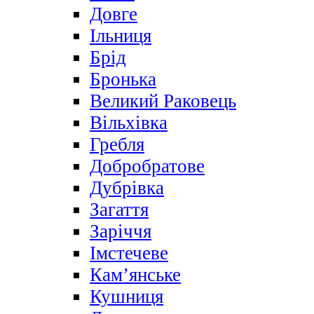
Довге
Ільниця
Брід
Бронька
Великий Раковець
Вільхівка
Гребля
Добробратове
Дубрівка
Загаття
Заріччя
Імстечеве
Кам’янське
Кушниця