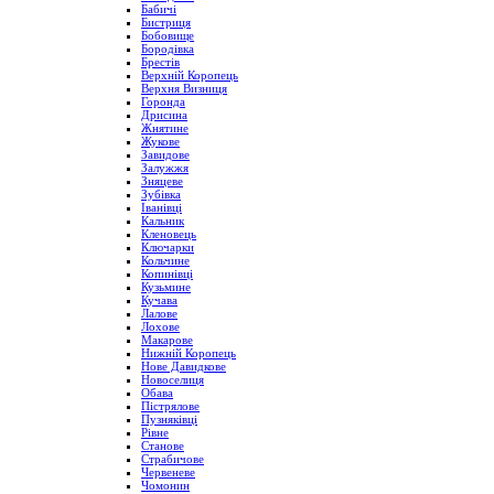
Бабичі
Бистриця
Бобовище
Бородівка
Брестів
Верхній Коропець
Верхня Визниця
Горонда
Дрисина
Жнятине
Жукове
Завидове
Залужжя
Зняцеве
Зубівка
Іванівці
Кальник
Кленовець
Ключарки
Кольчине
Копинівці
Кузьмине
Кучава
Лалове
Лохове
Макарове
Нижній Коропець
Нове Давидкове
Новоселиця
Обава
Пістрялове
Пузняківці
Рівне
Станове
Страбичове
Червеневе
Чомонин