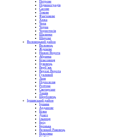
Петрове
Підвиноградів
Сасове
Текове
Фанчикове
Хижа
Чепа
Чорна
Чорнотисів
Шаланки
Широке
Воловецький район
Воловець
Жденеве
Нижні Ворота
Абранка
Біласовиця
Буковець
Верб’яж
Верхні Ворота
Гукливий
Лази
Підполоззя
Розтока
Скотарське
Тишів
Щербовець
Іршавський район
Іршава
Арданове
Білки
Довге
Ільниця
Брід
Бронька
Великий Раковець
Вільхівка