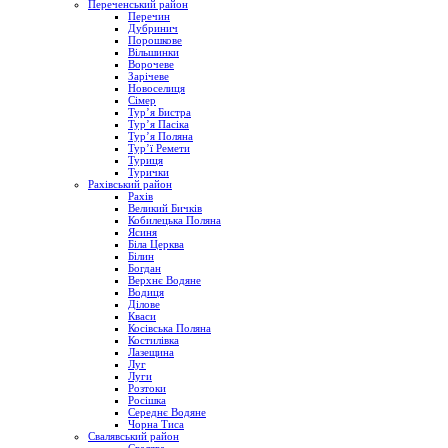
Переченський район
Перечин
Дубринич
Порошкове
Вільшинки
Ворочеве
Зарічеве
Новоселиця
Сімер
Тур’я Бистра
Тур’я Пасіка
Тур’я Поляна
Тур’ї Ремети
Туриця
Турички
Рахівський район
Рахів
Великий Бичків
Кобилецька Поляна
Ясиня
Біла Церква
Білин
Богдан
Верхнє Водяне
Водиця
Ділове
Кваси
Косівська Поляна
Костилівка
Лазещина
Луг
Луги
Розтоки
Росішка
Середнє Водяне
Чорна Тиса
Свалявський район