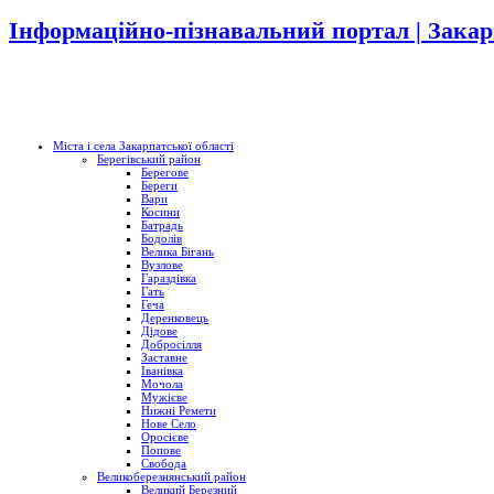
Інформаційно-пізнавальний портал | Закар
Міста і села Закарпатської області
Берегівський район
Берегове
Береги
Вари
Косини
Батрадь
Бодолів
Велика Бігань
Вузлове
Гараздівка
Гать
Геча
Деренковець
Дідове
Добросілля
Заставне
Іванівка
Мочола
Мужієве
Нижні Ремети
Нове Село
Оросієве
Попове
Свобода
Великоберезнянський район
Великий Березний