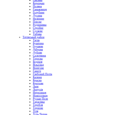
Свалява
Керецьки
Поляна
Ганьковиця
Голубине
Дусина
Неліпине
Плоске
Родниківка
Стройне
Сускове
Тибава
Тячівський район
Тячів
Буштина
Грушеве
Діброва
Дубове
Солотвина
Тересва
Бедевля
Вільхівці
Вонігове
Ганичі
Глибокий Потік
Калини
Красна
Кричове
Лази
Лопухів
Нересниця
Новоселиця
Руське Поле
Тарасівка
Теребля
Тернове
Угля
Усть-Чорна