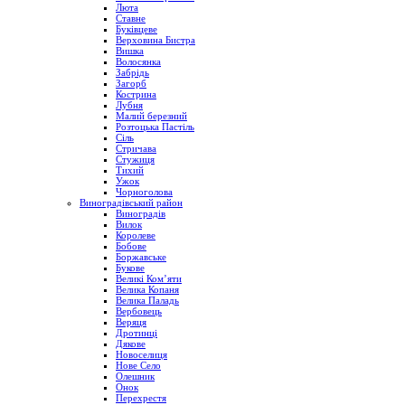
Люта
Ставне
Буківцеве
Верховина Бистра
Вишка
Волосянка
Забрідь
Загорб
Кострина
Лубня
Малий березний
Розтоцька Пастіль
Сіль
Стричава
Стужиця
Тихий
Ужок
Чорноголова
Виноградівський район
Виноградів
Вилок
Королеве
Бобове
Боржавське
Букове
Великі Ком’яти
Велика Копаня
Велика Паладь
Вербовець
Веряця
Дротинці
Дякове
Новоселиця
Нове Село
Олешник
Онок
Перехрестя