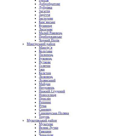
Гребля
Добробратове
Дубрівка
Загаття
Заріччя
Імстечеве
Кам’янське
Кушниця
Лисичеве
Малий Раковець
Приборжавське
Чорний Потік
Міжгірський район
Міжгір’я
Колочава
Пилипець
Буковець
Вучкове
Голятин
Ізки
Келечин
Лісковець
Лозянський
Майдан
Негровець
Нижній Студений
Новоселиця
Присліп
Репинне
Річка
Синевир
Синевирська Поляна
Торунь
Мукачівський район
Мукачеве
Великі Лучки
Ракошин
Чинадієве