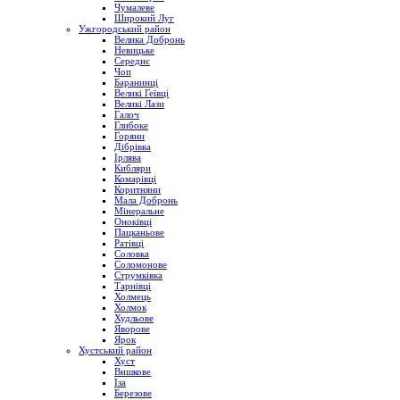
Чумалеве
Широкий Луг
Ужгородський район
Велика Добронь
Невицьке
Середнє
Чоп
Баранинці
Великі Геївці
Великі Лази
Галоч
Глибоке
Горяни
Дібрівка
Ірлява
Кибляри
Комарівці
Коритняни
Мала Добронь
Мінеральне
Оноківці
Пацканьове
Ратівці
Соловка
Соломонове
Струмківка
Тарнівці
Холмець
Холмок
Худльове
Яворове
Ярок
Хустський район
Хуст
Вишкове
Іза
Березове