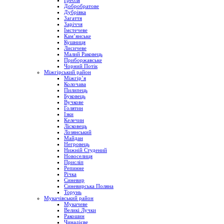
Гребля
Добробратове
Дубрівка
Загаття
Заріччя
Імстечеве
Кам’янське
Кушниця
Лисичеве
Малий Раковець
Приборжавське
Чорний Потік
Міжгірський район
Міжгір’я
Колочава
Пилипець
Буковець
Вучкове
Голятин
Ізки
Келечин
Лісковець
Лозянський
Майдан
Негровець
Нижній Студений
Новоселиця
Присліп
Репинне
Річка
Синевир
Синевирська Поляна
Торунь
Мукачівський район
Мукачеве
Великі Лучки
Ракошин
Чинадієве