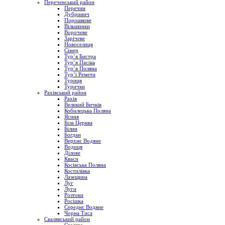
Переченський район
Перечин
Дубринич
Порошкове
Вільшинки
Ворочеве
Зарічеве
Новоселиця
Сімер
Тур’я Бистра
Тур’я Пасіка
Тур’я Поляна
Тур’ї Ремети
Туриця
Турички
Рахівський район
Рахів
Великий Бичків
Кобилецька Поляна
Ясиня
Біла Церква
Білин
Богдан
Верхнє Водяне
Водиця
Ділове
Кваси
Косівська Поляна
Костилівка
Лазещина
Луг
Луги
Розтоки
Росішка
Середнє Водяне
Чорна Тиса
Свалявський район