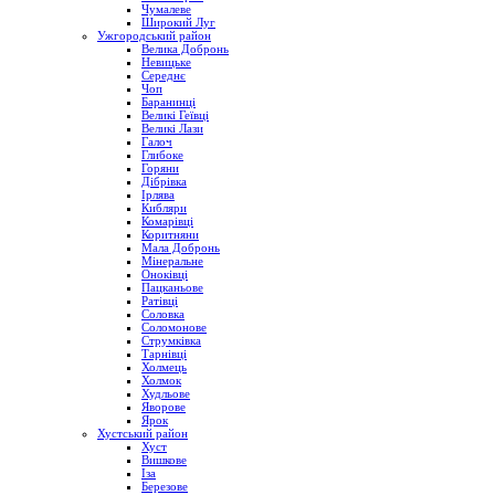
Чумалеве
Широкий Луг
Ужгородський район
Велика Добронь
Невицьке
Середнє
Чоп
Баранинці
Великі Геївці
Великі Лази
Галоч
Глибоке
Горяни
Дібрівка
Ірлява
Кибляри
Комарівці
Коритняни
Мала Добронь
Мінеральне
Оноківці
Пацканьове
Ратівці
Соловка
Соломонове
Струмківка
Тарнівці
Холмець
Холмок
Худльове
Яворове
Ярок
Хустський район
Хуст
Вишкове
Іза
Березове