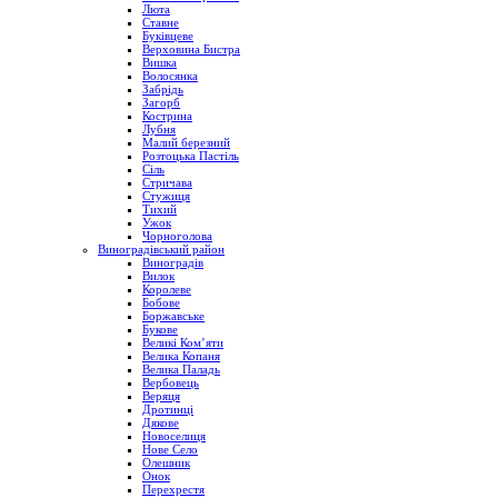
Люта
Ставне
Буківцеве
Верховина Бистра
Вишка
Волосянка
Забрідь
Загорб
Кострина
Лубня
Малий березний
Розтоцька Пастіль
Сіль
Стричава
Стужиця
Тихий
Ужок
Чорноголова
Виноградівський район
Виноградів
Вилок
Королеве
Бобове
Боржавське
Букове
Великі Ком’яти
Велика Копаня
Велика Паладь
Вербовець
Веряця
Дротинці
Дякове
Новоселиця
Нове Село
Олешник
Онок
Перехрестя