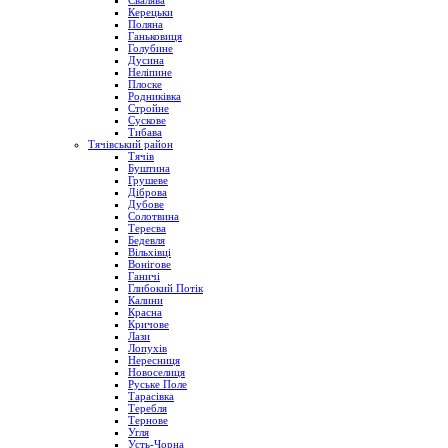
Свалява
Керецьки
Поляна
Ганьковиця
Голубине
Дусина
Неліпине
Плоске
Родниківка
Стройне
Сускове
Тибава
Тячівський район
Тячів
Буштина
Грушеве
Діброва
Дубове
Солотвина
Тересва
Бедевля
Вільхівці
Вонігове
Ганичі
Глибокий Потік
Калини
Красна
Кричове
Лази
Лопухів
Нересниця
Новоселиця
Руське Поле
Тарасівка
Теребля
Тернове
Угля
Усть-Чорна