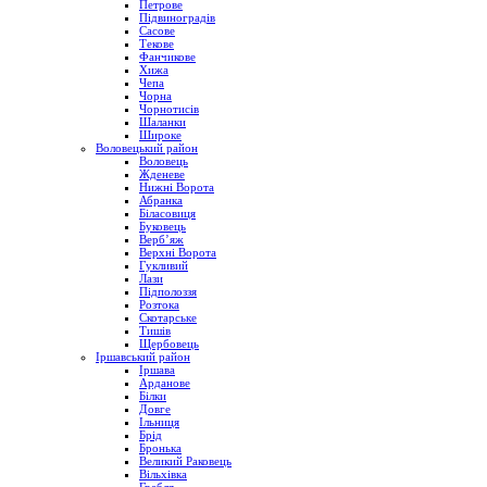
Петрове
Підвиноградів
Сасове
Текове
Фанчикове
Хижа
Чепа
Чорна
Чорнотисів
Шаланки
Широке
Воловецький район
Воловець
Жденеве
Нижні Ворота
Абранка
Біласовиця
Буковець
Верб’яж
Верхні Ворота
Гукливий
Лази
Підполоззя
Розтока
Скотарське
Тишів
Щербовець
Іршавський район
Іршава
Арданове
Білки
Довге
Ільниця
Брід
Бронька
Великий Раковець
Вільхівка