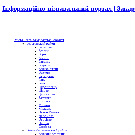
Інформаційно-пізнавальний портал | Закар
Міста і села Закарпатської області
Берегівський район
Берегове
Береги
Вари
Косини
Батрадь
Бодолів
Велика Бігань
Вузлове
Гараздівка
Гать
Геча
Деренковець
Дідове
Добросілля
Заставне
Іванівка
Мочола
Мужієве
Нижні Ремети
Нове Село
Оросієве
Попове
Свобода
Великоберезнянський район
Великий Березний