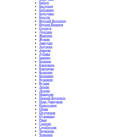
Бабичі
Бистриця
Бобовище
Бородівка
Брестів
Верхній Коропець
Верхня Визниця
Горонда
Дрисина
Жнятине
Жукове
Завидове
Залужжя
Зняцеве
Зубівка
Іванівці
Кальник
Кленовець
Ключарки
Кольчине
Копинівці
Кузьмине
Кучава
Лалове
Лохове
Макарове
Нижній Коропець
Нове Давидкове
Новоселиця
Обава
Пістрялове
Пузняківці
Рівне
Станове
Страбичове
Червеневе
Чомонин