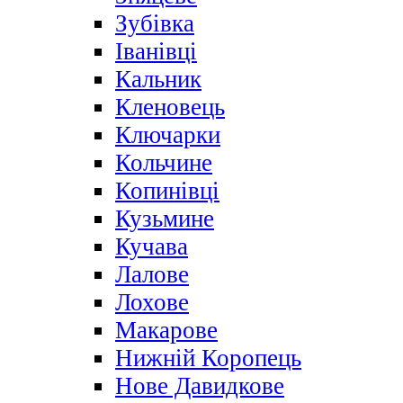
Зубівка
Іванівці
Кальник
Кленовець
Ключарки
Кольчине
Копинівці
Кузьмине
Кучава
Лалове
Лохове
Макарове
Нижній Коропець
Нове Давидкове