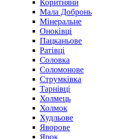
Коритняни
Мала Добронь
Мінеральне
Оноківці
Пацканьове
Ратівці
Соловка
Соломонове
Струмківка
Тарнівці
Холмець
Холмок
Худльове
Яворове
Ярок