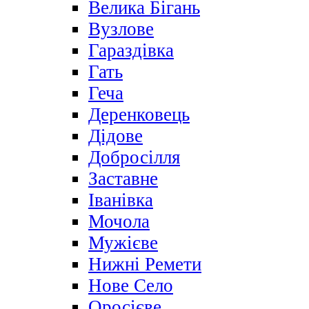
Велика Бігань
Вузлове
Гараздівка
Гать
Геча
Деренковець
Дідове
Добросілля
Заставне
Іванівка
Мочола
Мужієве
Нижні Ремети
Нове Село
Оросієве