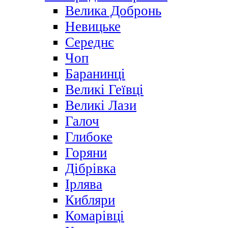
Велика Добронь
Невицьке
Середнє
Чоп
Баранинці
Великі Геївці
Великі Лази
Галоч
Глибоке
Горяни
Дібрівка
Ірлява
Кибляри
Комарівці