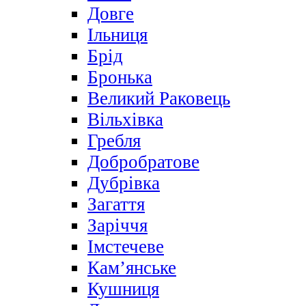
Довге
Ільниця
Брід
Бронька
Великий Раковець
Вільхівка
Гребля
Добробратове
Дубрівка
Загаття
Заріччя
Імстечеве
Кам’янське
Кушниця