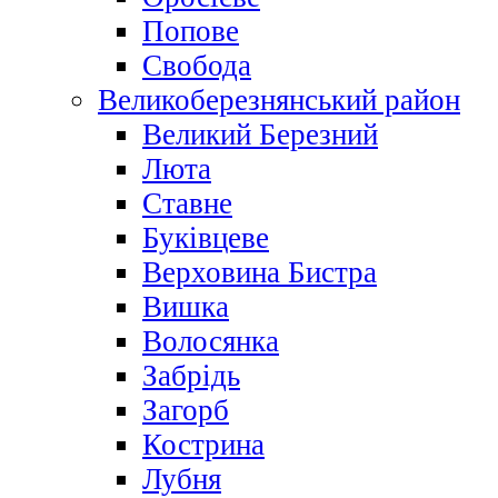
Попове
Свобода
Великоберезнянський район
Великий Березний
Люта
Ставне
Буківцеве
Верховина Бистра
Вишка
Волосянка
Забрідь
Загорб
Кострина
Лубня