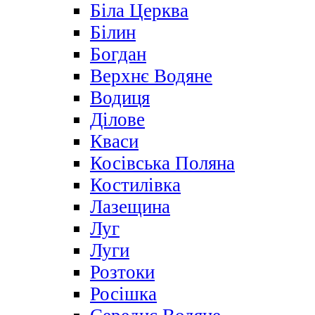
Біла Церква
Білин
Богдан
Верхнє Водяне
Водиця
Ділове
Кваси
Косівська Поляна
Костилівка
Лазещина
Луг
Луги
Розтоки
Росішка