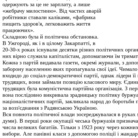
одержують за це не зарплату, а лише
«жебрачу милостиню». Від частих аварій
робітники ставали каліками, «фабрика
пищить здоров'я, легковажить життя
працюючих».
Складною була й політична обстановка.
В Ужгороді, як і в цілому Закарпатті, в
20-30-х роках існували десятки різних по­літичних органі
них вірно служила капіталістам, допомагаючи їм тримат
Кожна з партій видавала газети, окремі журнали, з доп
заборону населенню яких пропагувала свої ідеї. Чимало
входидо до соціал-демократичної партії, однак лідери її
трудящих, вони займали позицію класо­вого миру. Єдин
трудящих була комуністична партійна організація. З пер
вона послідовно викривала зрадницьку політику буржуа
націоналістичних партій, закликала народ до боротьби п
за возз'єднання з Радянською Україною.
Вся повнота політичної влади зосереджувалася в руках м
думи). В перші роки окупації чеська буржуазія признача
числа великих багатіїв. Тільки з 1923 року через кожни
вибори. Але панівні класи з допомогою поліції і жандар