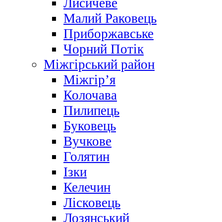
Лисичеве
Малий Раковець
Приборжавське
Чорний Потік
Міжгірський район
Міжгір’я
Колочава
Пилипець
Буковець
Вучкове
Голятин
Ізки
Келечин
Лісковець
Лозянський