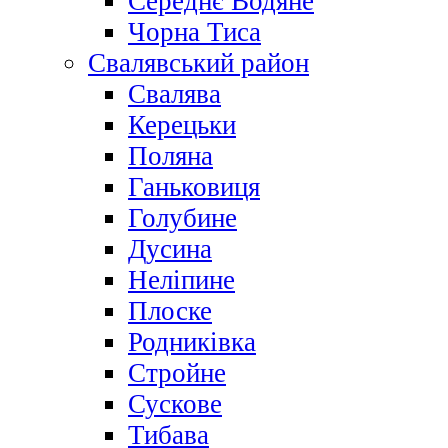
Середнє Водяне
Чорна Тиса
Свалявський район
Свалява
Керецьки
Поляна
Ганьковиця
Голубине
Дусина
Неліпине
Плоске
Родниківка
Стройне
Сускове
Тибава