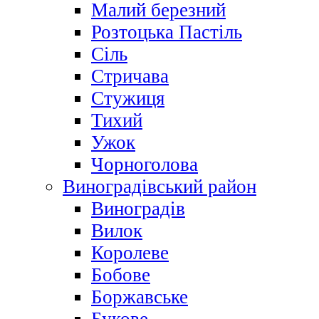
Малий березний
Розтоцька Пастіль
Сіль
Стричава
Стужиця
Тихий
Ужок
Чорноголова
Виноградівський район
Виноградів
Вилок
Королеве
Бобове
Боржавське