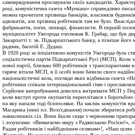
самоврядування просовували своїх кандидатів. Характе
році, комуністична газета «Мункаш» справедливо писа
можна прочитати прізвища банкірів, власників будинків
адвокатів, але прізвищ робітників там не було. Внаслідо
фабриканти, попи, лихварі, фінансисти. В першій полов
муніципалітет Ужгорода очолював К. Грабар, що був ди
Закарпатті т. зв. Підкарпатського банку, а пізніше його
радник, багатій Е. Дудаш.
В 1920 році за ініціативою комуністів Ужгорода була с
соціалістична партія Підкарпатської Русі (МСП). Коли з
нової партії, близько 600 робітників з транспарантами в
гаряче вітали МСП, в її особі вони бачили свого надійн
націоналістичні кола, погляди яких відбивала газета «Н
робітники співали інтернаціональний гімн і прославлял
Серйозне випробування довелось витримати МСП у Перш
коли виступ проти окупантів переплітався з боротьбою н
на яку напали тоді білополяки. На заклик комуністів вр
Масарика (нині пл. Возз'єднання) почали збиратися робі
навколишніх сіл. Вони йшли сюди з червоними прапор
і лозунгами: «Вимагаємо миру з Радянською Росією!», «
Радам робітників і найбіднішнм селянам»!, «Наш шлях -
Жовтня!». На площі відбувся мітинг. В ньому взяло участ