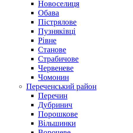
Новоселиця
Обава
Пістрялове
Пузняківці
Рівне
Станове
Страбичове
Червеневе
Чомонин
Переченський район
Перечин
Дубринич
Порошкове
Вільшинки
Ворочеве