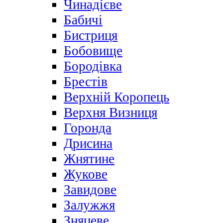
Чинадієве
Бабичі
Бистриця
Бобовище
Бородівка
Брестів
Верхній Коропець
Верхня Визниця
Горонда
Дрисина
Жнятине
Жукове
Завидове
Залужжя
Зняцеве