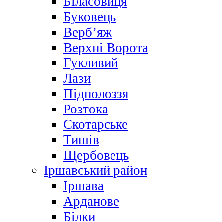
Біласовиця
Буковець
Верб’яж
Верхні Ворота
Гукливий
Лази
Підполоззя
Розтока
Скотарське
Тишів
Щербовець
Іршавський район
Іршава
Арданове
Білки