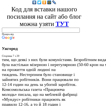
Код для вставки нашого
посилання на сайт або блог
можна узяти
ТУТ
Пошук від
Ужгород
Сторінка 7 з 20
тим, що деякі з них були комуністами. Безробітним вид
була настільки мізерною і нерегулярною (50-60 крон на м
на прожиття одній людині на
тиждень.
Нестерпним було становище і
зайнятих робітників. Вони працювали по
12-14 годин на день за убогий заробіток.
Ком­сомольська газета «Працююча
молодь» писала, що на меблевій фабриці
«Мундус» робітники працюють як
правило 12-16, а то й 18 годин і