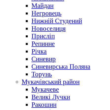
Майдан
Негровець
Нижній Студений
Новоселиця
Присліп
Репинне
Річка
Синевир
Синевирська Поляна
Торунь
Мукачівський район
Мукачеве
Великі Лучки
Ракошин