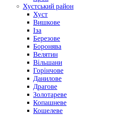
Хустський район
Хуст
Вишкове
Іза
Березове
Боронява
Велятин
Вільшани
Горінчове
Данилове
Драгове
Золотареве
Копашневе
Кошелеве