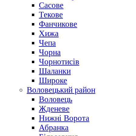
Сасове
Текове
Фанчикове
Хижа
Чепа
Чорна
Чорнотисів
Шаланки
Широке
Воловецький район
Воловець
Жденеве
Нижні Ворота
Абранка