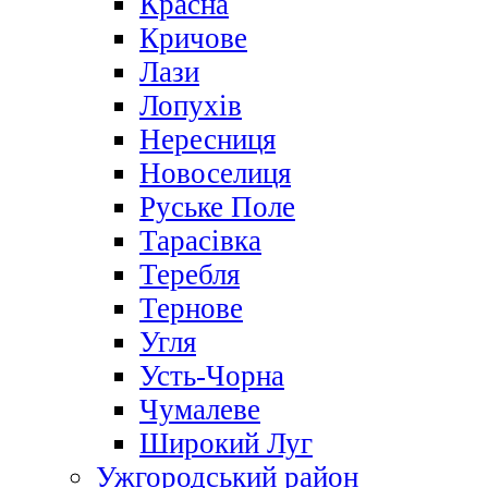
Красна
Кричове
Лази
Лопухів
Нересниця
Новоселиця
Руське Поле
Тарасівка
Теребля
Тернове
Угля
Усть-Чорна
Чумалеве
Широкий Луг
Ужгородський район