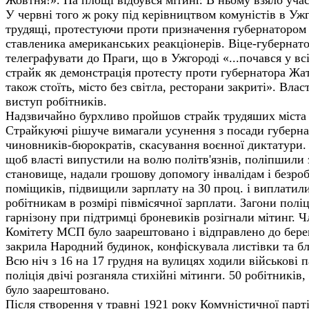
У червні того ж року під керівництвом комуністів в Уж
трудящі, протестуючи проти призначення губернатором 
ставленика американських реакціонерів. Віце-губерна
телеграфувати до Праги, що в Ужгороді «...почався у всі
страйк як демонстрація протесту проти губернатора Жат
також стоїть, місто без світла, ресторани закриті». Вла
виступ робітників.
Надзвичайно бурхливо пройшов страйк трудяших міста в
Страйкуючі рішуче вимагали усунення з посади губерн
чиновників-бюрократів, скасування воєнної диктатури.
щоб власті випустили на волю політв'язнів, поліпшили 
становище, надали грошову допомогу інвалідам і безроб
поміщиків, підвищили зарплату на З0 проц. і виплатил
робітникам в розмірі півмісячної зарплати. Загони поліці
гарнізону при підтримці броневиків розігнали мітинг. 
Комітету МСП було заарештовано і відправлено до берегі
закрила Народний будинок, конфіскувала листівки та б
Всю ніч з 16 на 17 грудня на вулицях ходили військові па
поліція двічі розганяла стихійні мітинги. 50 робітників
було заарештовано.
Після створення у травні 1921 року Комуністичної парт