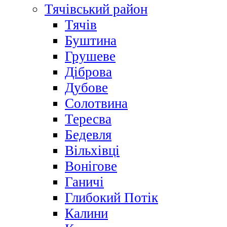
Тячівський район
Тячів
Буштина
Грушеве
Діброва
Дубове
Солотвина
Тересва
Бедевля
Вільхівці
Вонігове
Ганичі
Глибокий Потік
Калини