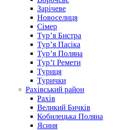
Зарічеве
Новоселиця
Сімер
Тур’я Бистра
Тур’я Пасіка
Тур’я Поляна
Тур’ї Ремети
Туриця
Турички
Рахівський район
Рахів
Великий Бичків
Кобилецька Поляна
Ясиня