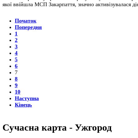
якої ввійшла МСП Закарпат­тя, значно активізувалася ді
Початок
Попередня
1
2
3
4
5
6
7
8
9
10
Наступна
Кінець
Cучасна
карта - Ужгород