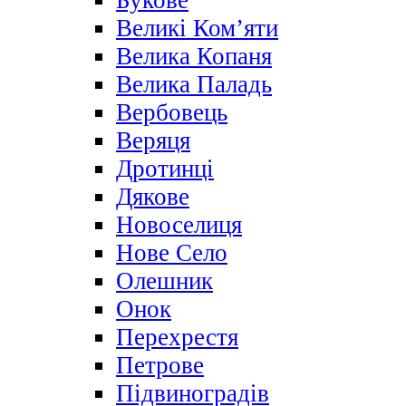
Букове
Великі Ком’яти
Велика Копаня
Велика Паладь
Вербовець
Веряця
Дротинці
Дякове
Новоселиця
Нове Село
Олешник
Онок
Перехрестя
Петрове
Підвиноградів